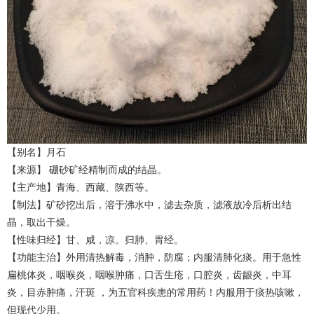
【别名】月石
【来源】 硼砂矿经精制而成的结晶。
【主产地】青海、西藏、陕西等。
【制法】矿砂挖出后，溶于沸水中，滤去杂质，滤液放冷后析出结
晶，取出干燥。
【性味归经】甘、咸，凉。归肺、胃经。
【功能主治】外用清热解毒，消肿，防腐；内服清肺化痰。用于急性
扁桃体炎，咽喉炎，咽喉肿痛，口舌生疮，口腔炎，齿龈炎，中耳
炎，目赤肿痛，汗斑 ，为五官科疾患的常用药！内服用于痰热咳嗽，
但现代少用。