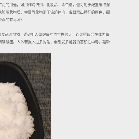
广泛的用途，可用作清洁剂、化妆品、杀虫剂，也可用于配置缓冲溶
色玻璃状物质，金属氧化物溶于该熔体内，各显示出特征的颜色，硼
砂真的有毒吗？
为食品添加物。硼砂对人体健康的危害性很大，连续摄取会在体内蓄
谓硼酸症。人体若摄入过多的硼，会引发多脏器的蓄积性中毒。硼砂