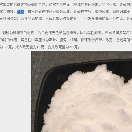
常重要的含硼矿物及硼化合物。通常为含有无色晶体的白色粉末，易溶于水。硼砂有
化合物等。
硼粉
，市售硼砂往往已经部分风化。硼砂在空气可缓慢风化。熔融时成无
界各国多禁用为食品添加物。人体若摄入过多的硼，会引发多脏器的蓄积性中毒。硼
毒：硼砂为硼酸钠的俗称，为白色或无色结晶性粉末，因为毒性较高，世界各国多禁用
的酶的作用，其急性中毒症状为呕吐、腹泻、红斑、循环系统障碍、休克、昏迷等所
1-3克，成人致死量为15克，婴儿致死量为2-3克。