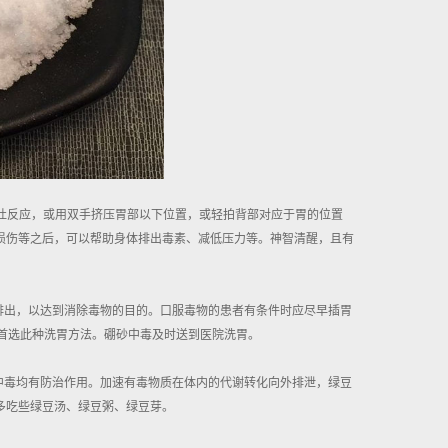
呕吐反应，或用双手挤压胃部以下位置，或轻拍背部对应于胃的位置
损伤等之后，可以帮助身体排出毒素、减低压力等。神智清醒，且有
排出，以达到消除毒物的目的。口服毒物的患者有条件时应尽早插胃
首选此种洗胃方法。硼砂中毒及时送到医院洗胃。
中毒均有防治作用。加速有毒物质在体内的代谢转化向外排泄，绿豆
多吃些绿豆汤、绿豆粥、绿豆芽。