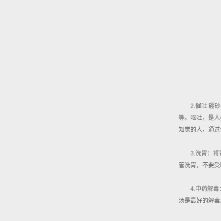
2.催吐:
等。呕吐，是人
知觉的人，通过
3.洗胃：
管洗胃，不要受
4.中药解
汤是最好的解毒