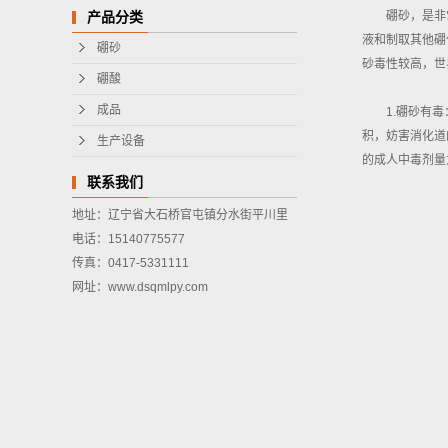
硼砂，是非
产品分类
液和制取其他硼
硼砂
砂毒性较高，世
硼酸
成品
1.硼砂有
积，妨害消化道
生产设备
的成人中毒剂量为
联系我们
地址：辽宁省大石桥官屯镇分水街平川里
电话：15140775577
传真：0417-5331111
网址：www.dsqmlpy.com