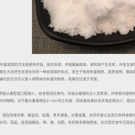
硼砂中毒常用的方法是使用手指，按压舌根，并碰触扁桃体，使机体产生反射，并发生
类在大自然生存进化中的一种自我保护反应，发生于食用有毒物质、变质食物、脑部
催吐的方法可以使人排除体内有毒的物质，效果往往强于洗胃。
将胃管从鼻腔或口腔插入，经食管到达胃内，先吸出毒物后注入洗胃液，并将胃内容物
时间限制。对于服大量毒物在4～6小时之内者，因排毒效果好且并发症相对少，故应
毒：绿豆性味甘寒，解金石、砒霜、草木诸毒。对重金属、农药中毒以及其它各种食物
水剂。因此，经常接触铅、砷、镉、化肥、农药等有害物质者，在日常饮食中尤其应