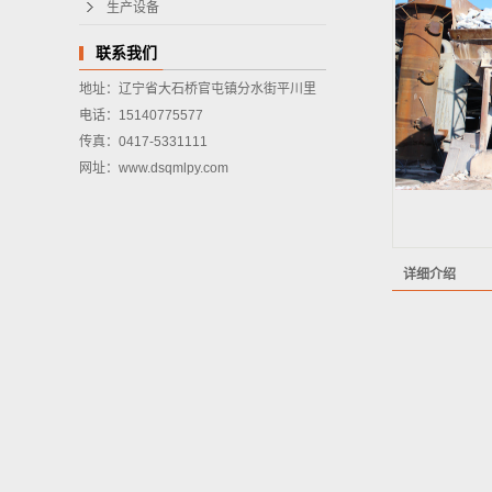
生产设备
联系我们
地址：辽宁省大石桥官屯镇分水街平川里
电话：15140775577
传真：0417-5331111
网址：www.dsqmlpy.com
详细介绍