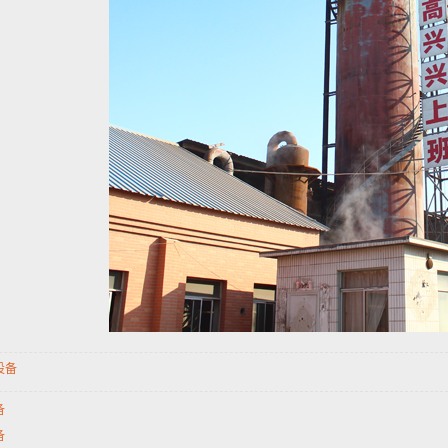
设备
备
备