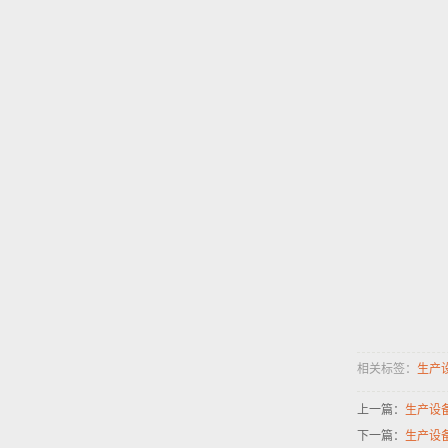
相关标签：
生产
上一篇：
生产设
下一篇：
生产设