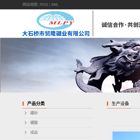
网站地图
|
RSS
|
XML
生产设备
产品分类
硼砂
硼酸
成品